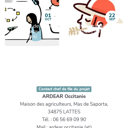
01
22
OCT
SEP
Séminaire de travail
Rdv de travail
(réservé aux
pratique sur fiches
partenaires)
RSFP
Contact chef de file du projet
ARDEAR Occitanie
Maison des agriculteurs, Mas de Saporta,
34875 LATTES
Tél. : 06 56 69 09 90
Mail : ardear.occitanie (at)