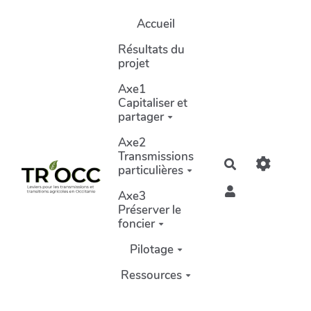
Aller au contenu principal
Accueil
Résultats du
projet
Axe1
Capitaliser et
partager
Axe2
Transmissions
Rechercher
particulières
Axe3
Préserver le
foncier
Pilotage
Ressources