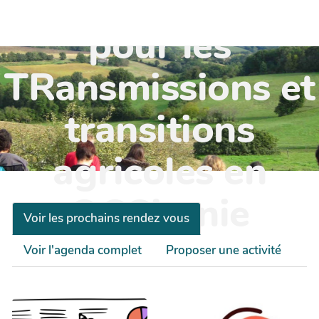
TR'OCC - Leviers
pour les
TRansmissions et
transitions
agricoles en
OCCitanie
Voir les prochains rendez vous
Voir l'agenda complet
Proposer une activité