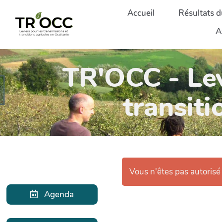
Aller au contenu principal
Accueil
Résultats d
A
TR'OCC - Lev
transiti
Vous n'êtes pas autorisé à
Agenda