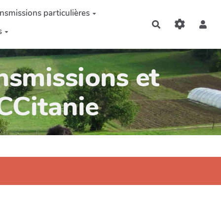
nsmissions particulières
Rechercher
s
nsmissions et
OCCitanie