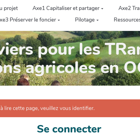
u projet
Axe1 Capitaliser et partager
Axe2 Tra
xe3 Préserver le foncier
Pilotage
Ressource
iers pour les TRa
ons agricoles en 
 lire cette page, veuillez vous identifier.
Se connecter