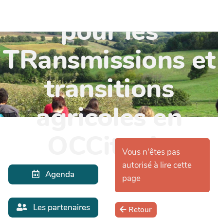
TR'OCC - Leviers
pour les
TRansmissions et
transitions
agricoles en
OCCitanie
Vous n'êtes pas
autorisé à lire cette
Agenda
page
Les partenaires
Retour