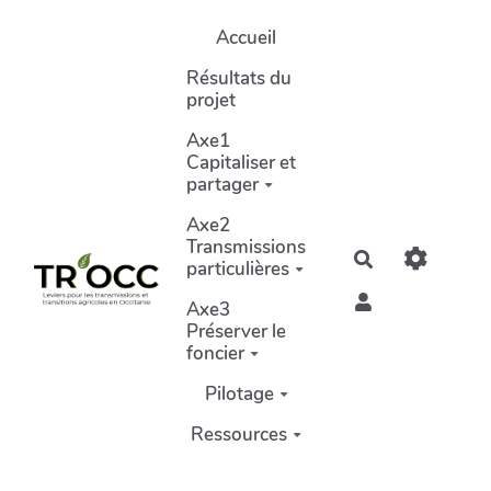
Aller au contenu principal
Accueil
Résultats du
projet
Axe1
Capitaliser et
partager
Axe2
Transmissions
Rechercher
particulières
Axe3
Préserver le
foncier
Pilotage
Ressources