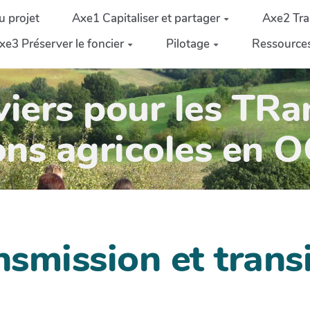
u projet
Axe1 Capitaliser et partager
Axe2 Tra
xe3 Préserver le foncier
Pilotage
Ressource
iers pour les TRa
ons agricoles en 
nsmission et trans