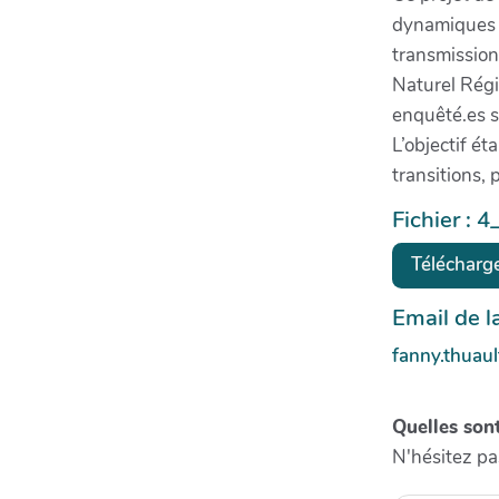
dynamiques d
transmission.
Naturel Rég
enquêté.es s
L’objectif ét
transitions, 
Fichier : 
Télécharg
Email de 
fanny.thuau
Quelles sont
N'hésitez pa