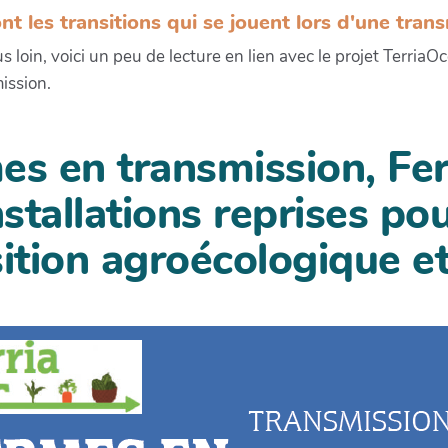
nt les transitions qui se jouent lors d'une tran
us loin, voici un peu de lecture en lien avec le projet TerriaO
ission.
es en transmission, Fer
nstallations reprises pou
sition agroécologique et