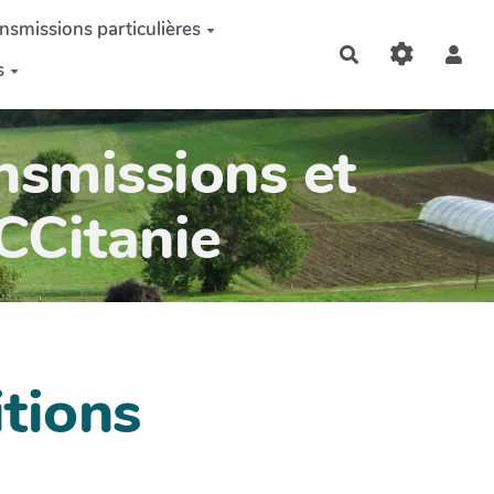
nsmissions particulières
Rechercher
s
nsmissions et
OCCitanie
itions