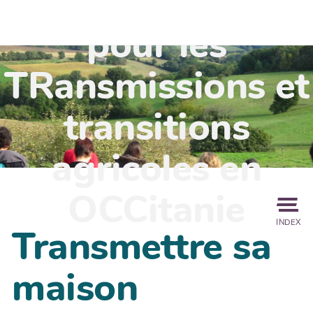
TR'OCC - Leviers
pour les
TRansmissions et
transitions
agricoles en
OCCitanie
INDEX
Transmettre sa
maison