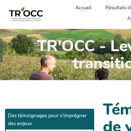
Aller au contenu principal
Accueil
Résultats d
A
TR'OCC - Lev
transiti
Tém
Des témoignages pour s'imprégner
de 
des enjeux