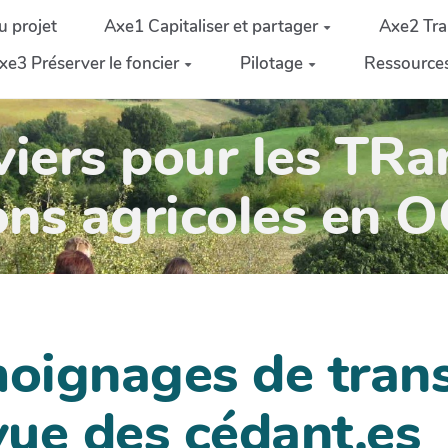
u projet
Axe1 Capitaliser et partager
Axe2 Tra
xe3 Préserver le foncier
Pilotage
Ressource
iers pour les TRa
ons agricoles en 
oignages de trans
vue des cédant.es