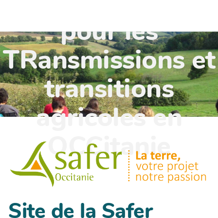
TR'OCC - Leviers
pour les
TRansmissions et
transitions
agricoles en
OCCitanie
Site de la Safer