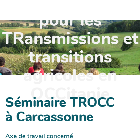
TR'OCC - Leviers
pour les
TRansmissions et
transitions
agricoles en
OCCitanie
Séminaire TROCC
à Carcassonne
Axe de travail concerné