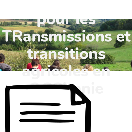
TR'OCC - Leviers
pour les
TRansmissions et
transitions
agricoles en
OCCitanie