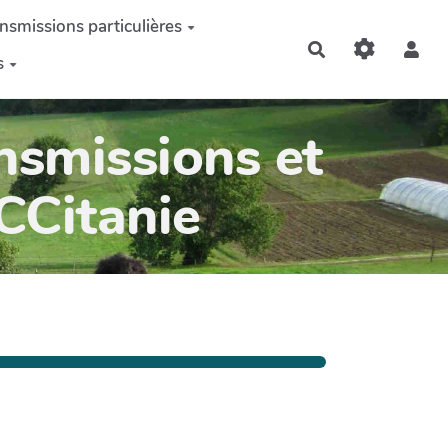
nsmissions particulières
Rechercher
s
nsmissions et
OCCitanie