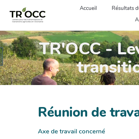
Aller au contenu principal
Accueil
Résultats d
A
TR'OCC - Lev
transiti
Réunion de trav
Axe de travail concerné