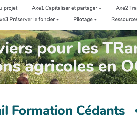
u projet
Axe1 Capitaliser et partager
Axe2 Tra
xe3 Préserver le foncier
Pilotage
Ressource
iers pour les TRa
ons agricoles en 
ail Formation Cédants