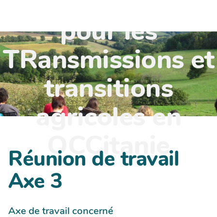
TR'OCC - Leviers
pour les
TRansmissions et
transitions
agricoles en
OCCitanie
Réunion de travail
Axe 3
Axe de travail concerné