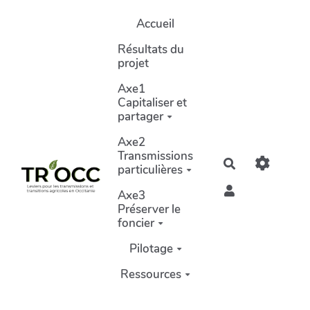
Aller au contenu principal
Accueil
Résultats du
projet
Axe1
Capitaliser et
partager
Axe2
Transmissions
Rechercher
particulières
Axe3
Préserver le
foncier
Pilotage
Ressources