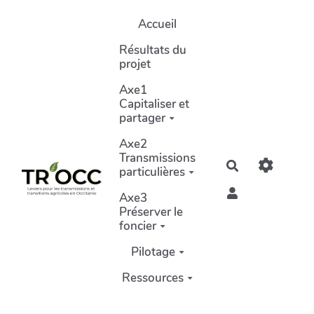
Aller au contenu principal
Accueil
Résultats du
projet
Axe1
Capitaliser et
partager
Axe2
Transmissions
Rechercher
particulières
Axe3
Préserver le
foncier
Pilotage
Ressources