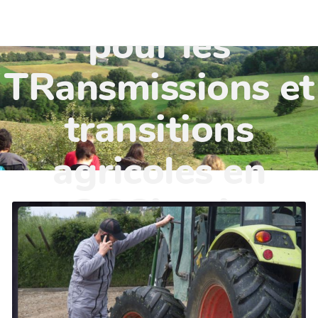
TR'OCC - Leviers
pour les
TRansmissions et
transitions
agricoles en
OCCitanie