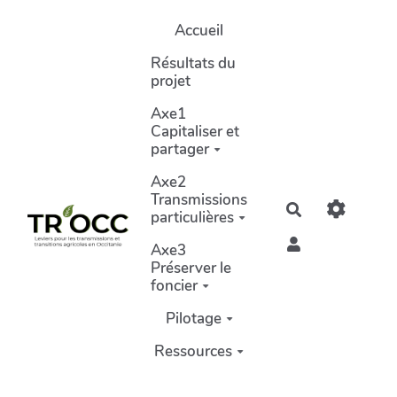
Aller au contenu principal
Accueil
Résultats du
projet
Axe1
Capitaliser et
partager
Axe2
Transmissions
Rechercher
particulières
Axe3
Préserver le
foncier
Pilotage
Ressources