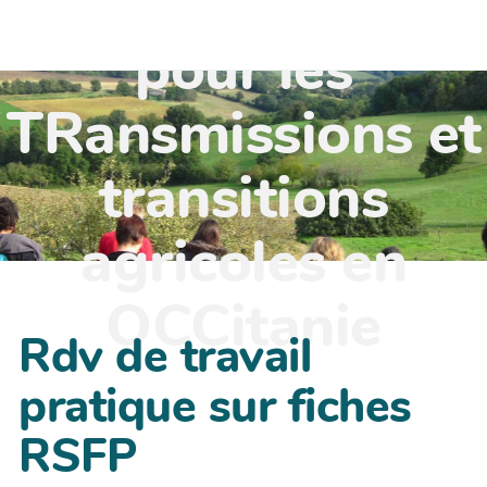
TR'OCC - Leviers
pour les
TRansmissions et
transitions
agricoles en
OCCitanie
Rdv de travail
pratique sur fiches
RSFP