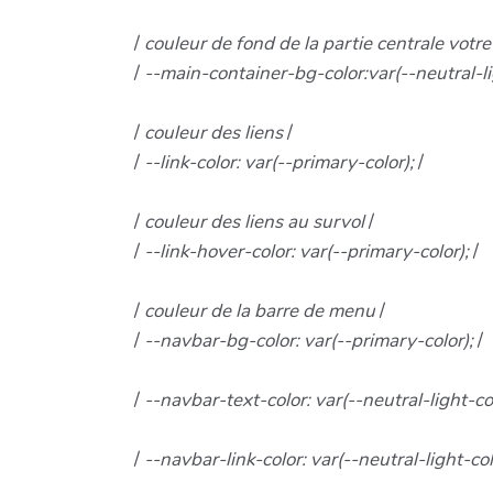
/
couleur de fond de la partie centrale votre
/
--main-container-bg-color:var(--neutral-li
/
couleur des liens
/
/
--link-color: var(--primary-color);
/
/
couleur des liens au survol
/
/
--link-hover-color: var(--primary-color);
/
/
couleur de la barre de menu
/
/
--navbar-bg-color: var(--primary-color);
/
/
--navbar-text-color: var(--neutral-light-co
/
--navbar-link-color: var(--neutral-light-col