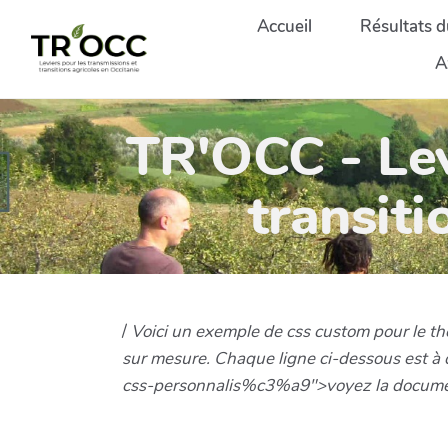
Aller au contenu principal
Accueil
Résultats d
A
TR'OCC - Lev
transiti
/
Voici un exemple de css custom pour le the
sur mesure. Chaque ligne ci-dessous est à 
css-personnalis%c3%a9">voyez la documen