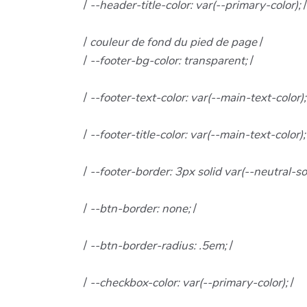
/
--header-title-color: var(--primary-color);
/
/
couleur de fond du pied de page
/
/
--footer-bg-color: transparent;
/
/
--footer-text-color: var(--main-text-color)
/
--footer-title-color: var(--main-text-color)
/
--footer-border: 3px solid var(--neutral-so
/
--btn-border: none;
/
/
--btn-border-radius: .5em;
/
/
--checkbox-color: var(--primary-color);
/