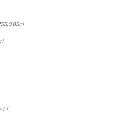
255,0.85);
/
t;
/
r);
/