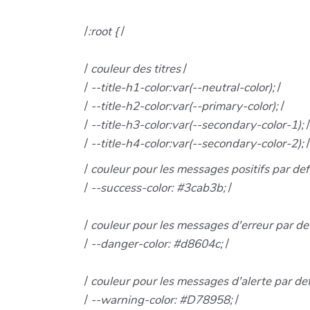
/
:root {
/
/
couleur des titres
/
/
--title-h1-color:var(--neutral-color);
/
/
--title-h2-color:var(--primary-color);
/
/
--title-h3-color:var(--secondary-color-1);
/
/
--title-h4-color:var(--secondary-color-2);
/
/
couleur pour les messages positifs par de
/
--success-color: #3cab3b;
/
/
couleur pour les messages d'erreur par d
/
--danger-color: #d8604c;
/
/
couleur pour les messages d'alerte par d
/
--warning-color: #D78958;
/