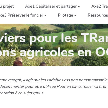
u projet
Axe1 Capitaliser et partager
Axe2 Tra
xe3 Préserver le foncier
Pilotage
Ressource
iers pour les TRa
ons agricoles en 
me margot, il agit sur les variables css non personnalisable
décommenter pour etre utilisée Pour en savoir plus, <a hre
tation à ce sujet</a>.
/