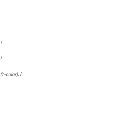
;
/
;
/
ft-color);
/