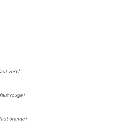
faut vert
/
efaut rouge
/
efaut orange
/