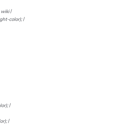
 wiki
/
ght-color);
/
lor);
/
or);
/