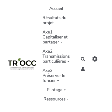
Aller au contenu principal
Accueil
Résultats du
projet
Axe1
Capitaliser et
partager
Axe2
Transmissions
Rechercher
particulières
Axe3
Préserver le
foncier
Pilotage
Ressources