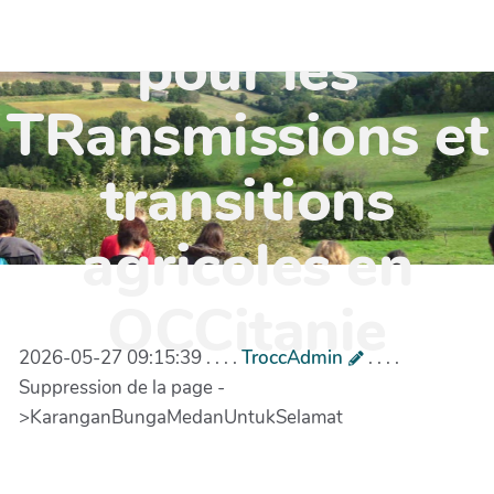
TR'OCC - Leviers
pour les
TRansmissions et
transitions
agricoles en
OCCitanie
2026-05-27 09:15:39 . . . .
TroccAdmin
. . . .
Suppression de la page -
>KaranganBungaMedanUntukSelamat