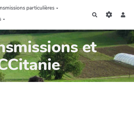
nsmissions particulières
Rechercher
s
nsmissions et
OCCitanie