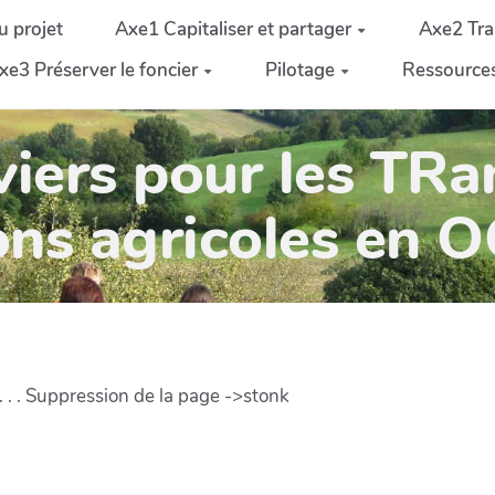
u projet
Axe1 Capitaliser et partager
Axe2 Tra
xe3 Préserver le foncier
Pilotage
Ressource
iers pour les TRa
ons agricoles en 
 . . . Suppression de la page ->stonk