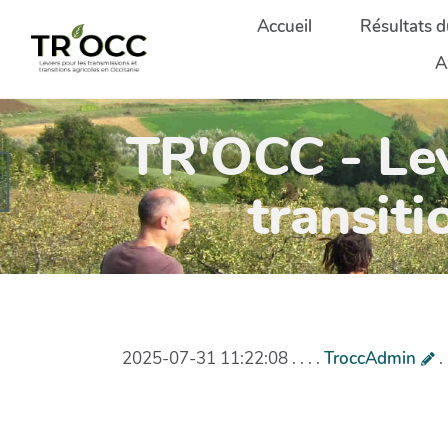
Aller au contenu principal
Accueil
Résultats d
A
TR'OCC - Lev
transiti
2025-07-31 11:22:08 . . . .
TroccAdmin
.