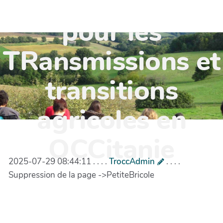
TR'OCC - Leviers
pour les
TRansmissions et
transitions
agricoles en
OCCitanie
2025-07-29 08:44:11 . . . .
TroccAdmin
. . . .
Suppression de la page ->PetiteBricole