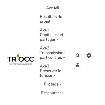
Aller au contenu principal
Accueil
Résultats du
projet
Axe1
Capitaliser et
partager
Axe2
Transmissions
Rechercher
particulières
Axe3
Préserver le
foncier
Pilotage
Ressources