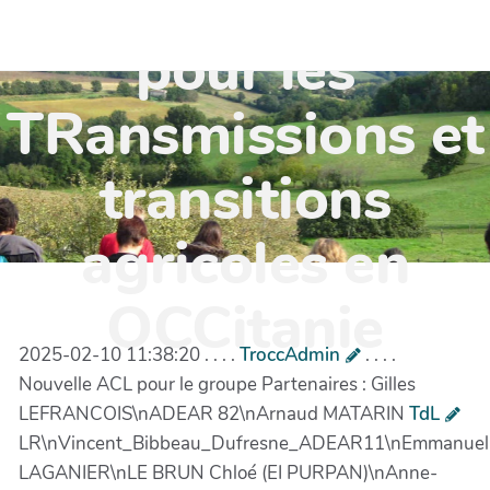
TR'OCC - Leviers
pour les
TRansmissions et
transitions
agricoles en
OCCitanie
2025-02-10 11:38:20 . . . .
TroccAdmin
. . . .
Nouvelle ACL pour le groupe Partenaires : Gilles
LEFRANCOIS\nADEAR 82\nArnaud MATARIN
TdL
LR\nVincent_Bibbeau_Dufresne_ADEAR11\nEmmanuel
LAGANIER\nLE BRUN Chloé (EI PURPAN)\nAnne-