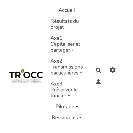
Aller au contenu principal
Accueil
Résultats du
projet
Axe1
Capitaliser et
partager
Axe2
Transmissions
Rechercher
particulières
Axe3
Préserver le
foncier
Pilotage
Ressources