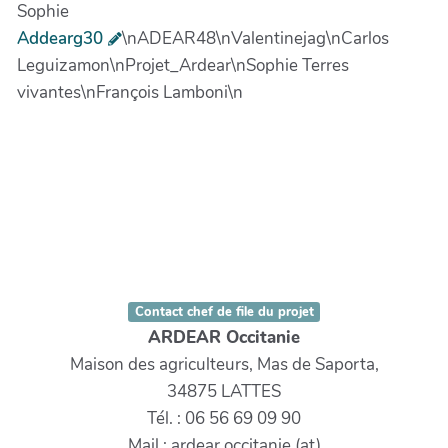
Sophie
Addearg30
\nADEAR48\nValentinejag\nCarlos
Leguizamon\nProjet_Ardear\nSophie Terres
vivantes\nFrançois Lamboni\n
Contact chef de file du projet
ARDEAR Occitanie
Maison des agriculteurs, Mas de Saporta,
34875 LATTES
Tél. : 06 56 69 09 90
Mail : ardear.occitanie (at)