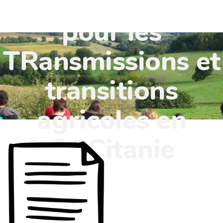
TR'OCC - Leviers
pour les
TRansmissions et
transitions
agricoles en
OCCitanie