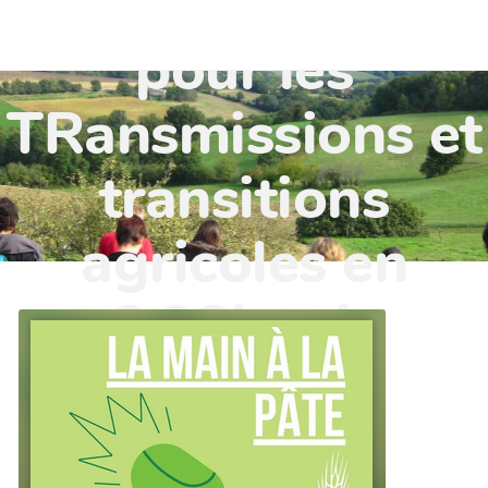
TR'OCC - Leviers
pour les
TRansmissions et
transitions
agricoles en
OCCitanie