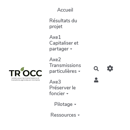
Aller au contenu principal
Accueil
Résultats du
projet
Axe1
Capitaliser et
partager
Axe2
Transmissions
Rechercher
particulières
Axe3
Préserver le
foncier
Pilotage
Ressources