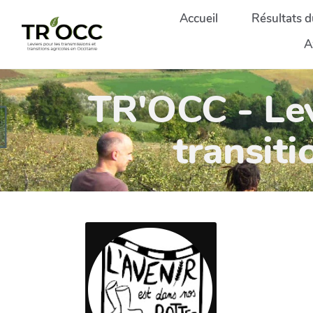
Aller au contenu principal
Accueil
Résultats d
A
TR'OCC - Lev
transiti