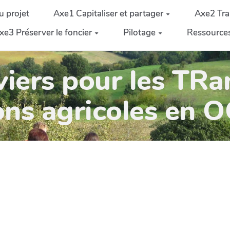
u projet
Axe1 Capitaliser et partager
Axe2 Tra
xe3 Préserver le foncier
Pilotage
Ressource
iers pour les TRa
ons agricoles en 