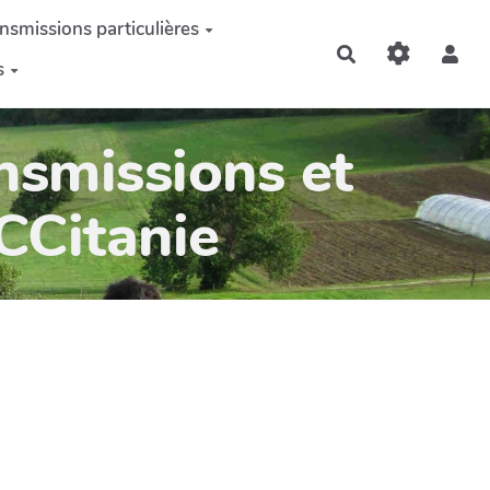
nsmissions particulières
Rechercher
s
nsmissions et
OCCitanie