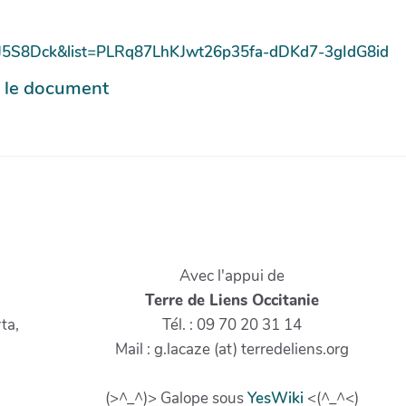
pJ5S8Dck&list=PLRq87LhKJwt26p35fa-dDKd7-3gIdG8id
é le document
Avec l'appui de
Terre de Liens Occitanie
ta,
Tél. : 09 70 20 31 14
Mail : g.lacaze (at) terredeliens.org
(>^_^)> Galope sous
YesWiki
<(^_^<)