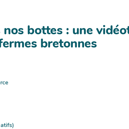
s nos bottes : une vidé
 fermes bretonnes
urce
atifs)