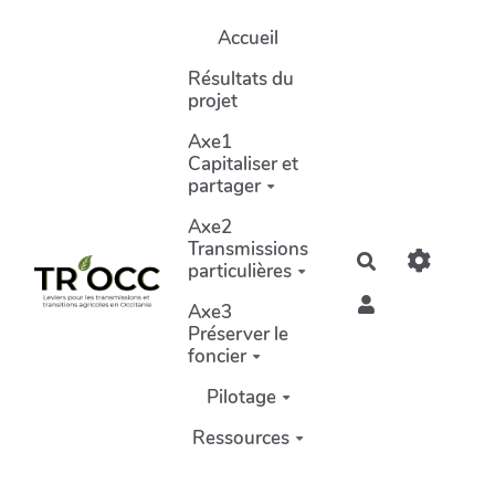
Aller au contenu principal
Accueil
Résultats du
projet
Axe1
Capitaliser et
partager
Axe2
Transmissions
Rechercher
particulières
Axe3
Préserver le
foncier
Pilotage
Ressources