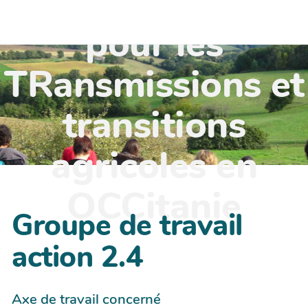
TR'OCC - Leviers
pour les
TRansmissions et
transitions
agricoles en
OCCitanie
Groupe de travail
action 2.4
Axe de travail concerné