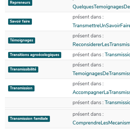
Repreneurs
QuelquesTemoignagesDe
présent dans :
Savoir faire
TransmettreUnSavoirFai
présent dans :
Témoignages
ReconsidererLesTransmi
présent dans :
Transmissi
Transitions agroécologiques
présent dans :
Transmissibilité
TemoignagesDeTransmis
présent dans :
Transmission
AccompagnerLaTransmiss
présent dans :
Transmissi
présent dans :
Transmission familiale
ComprendreLesMecanism