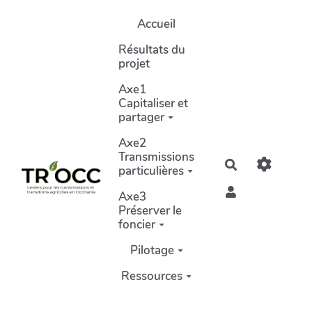
Aller au contenu principal
Accueil
Résultats du
projet
Axe1
Capitaliser et
partager
Axe2
Transmissions
Rechercher
particulières
Axe3
Préserver le
foncier
Pilotage
Ressources