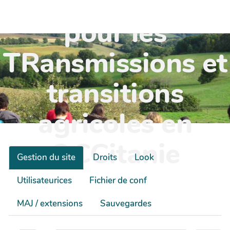
TR'OCC - Leviers
pour les
TRansmissions et
transitions
agricoles en
OCCitanie
Gestion du site
Droits
Look
Utilisateurices
Fichier de conf
MAJ / extensions
Sauvegardes