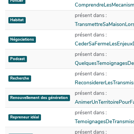
Foncier
ComprendreLesMecanism
présent dans :
Habitat
TransmettreSaMaisonLo
présent dans :
Négociations
CederSaFermeLesEnjeu
présent dans :
Podcast
QuelquesTemoignagesDe
présent dans :
Recherche
ReconsidererLesTransmi
présent dans :
Renouvellement des génération
AnimerUnTerritoirePourF
présent dans :
Repreneur idéal
TemoignagesDeTransmis
présent dans :