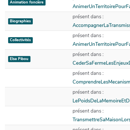
Animation foncière
AnimerUnTerritoirePourF
présent dans :
Biographies
AccompagnerLaTransmiss
présent dans :
Collectivités
AnimerUnTerritoirePourF
présent dans :
Elsa Pibou
CederSaFermeLesEnjeu
présent dans :
ComprendreLesMecanism
présent dans :
LePoidsDeLaMemoireEtDe
présent dans :
TransmettreSaMaisonLo
présent dans :