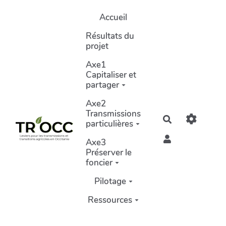
Aller au contenu principal
Accueil
Résultats du
projet
Axe1
Capitaliser et
partager
Axe2
Transmissions
Rechercher
particulières
Axe3
Préserver le
foncier
Pilotage
Ressources