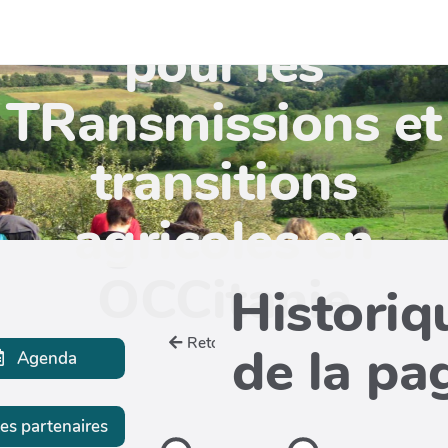
TR'OCC - Leviers
pour les
TRansmissions et
transitions
agricoles en
OCCitanie
Historiq
Retour
de la pa
Agenda
es partenaires