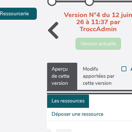
Ressourcerie
Version N°4 du 12 jui
26 à 11:37 par
TroccAdmin
Version actuelle
Aperçu
Modifs
de cette
apportées par
version
cette version