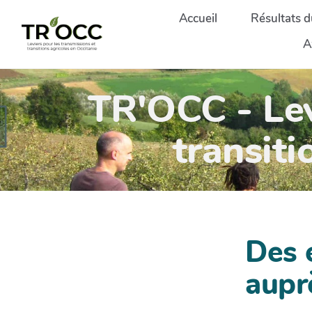
Aller au contenu principal
Accueil
Résultats d
A
TR'OCC - Lev
transiti
Des 
aupr