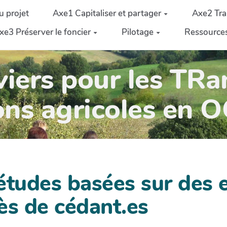
u projet
Axe1 Capitaliser et partager
Axe2 Tra
xe3 Préserver le foncier
Pilotage
Ressource
iers pour les TRa
ons agricoles en 
études basées sur des e
ès de cédant.es