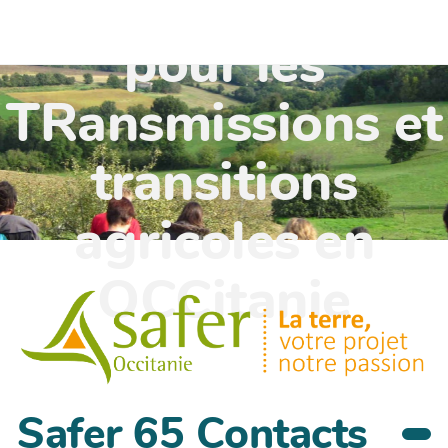
TR'OCC - Leviers
pour les
TRansmissions et
transitions
agricoles en
OCCitanie
Safer 65 Contacts