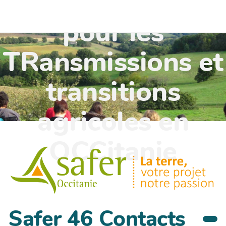
TR'OCC - Leviers
pour les
TRansmissions et
transitions
agricoles en
OCCitanie
Safer 46 Contacts