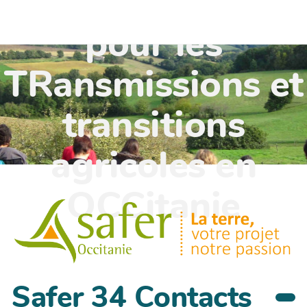
TR'OCC - Leviers
pour les
TRansmissions et
transitions
agricoles en
OCCitanie
Safer 34 Contacts