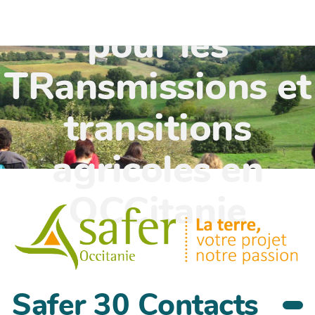
TR'OCC - Leviers
pour les
TRansmissions et
transitions
agricoles en
OCCitanie
Safer 30 Contacts