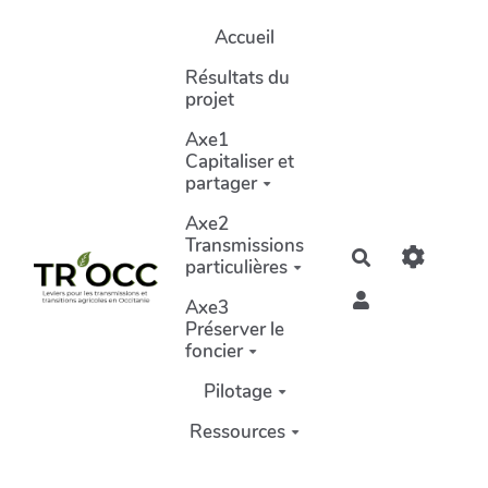
Aller au contenu principal
Accueil
Résultats du
projet
Axe1
Capitaliser et
partager
Axe2
Transmissions
Rechercher
particulières
Axe3
Préserver le
foncier
Pilotage
Ressources