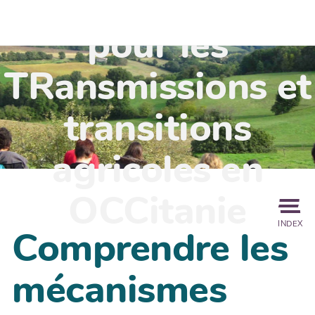
TR'OCC - Leviers
pour les
TRansmissions et
transitions
agricoles en
OCCitanie
INDEX
Comprendre les
mécanismes