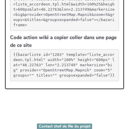
=liste_accordeon.tpl.html&width=100%25&heigh
t=600px&lat=46.22763&lon=2.213749&markersize
=big&provider=OpenStreetMap.Mapnik&zoom=5&gr
oups=&titles=&groupsexpanded=false"></bazari
frame>
Code action wiki a copier coller dans une page
de ce site
{{bazarliste id="1203" template="liste_accor
deon.tpl.html" width="100%" height="600px" l
at="46.22763" lon="2.213749" markersize="bi
g" provider="OpenStreetMap.Mapnik" zoom="5" 
groups="" titles="" groupsexpanded="false"}}
Contact chef de file du projet