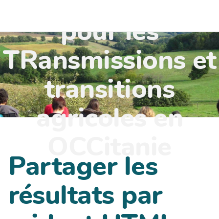
TR'OCC - Leviers
pour les
TRansmissions et
transitions
agricoles en
OCCitanie
Partager les
résultats par