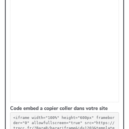
Code embed a copier coller dans votre site
<iframe width="100%" height="600px" framebor
der="0" allowfullscreen="true" src="https://
trocc.fr/?BazaR/bazariframe&id=1203&template