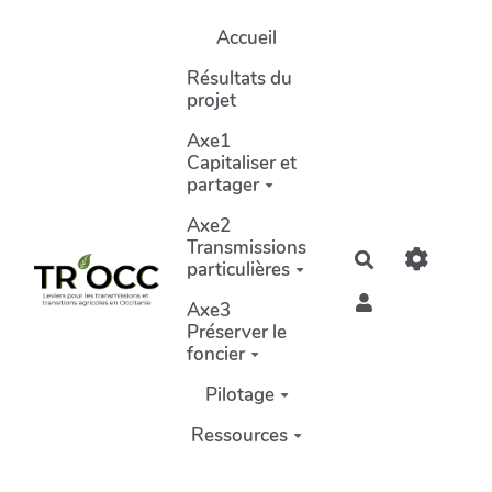
Aller au contenu principal
Accueil
Résultats du
projet
Axe1
Capitaliser et
partager
Axe2
Transmissions
Rechercher
particulières
Axe3
Préserver le
foncier
Pilotage
Ressources