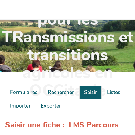
TR'OCC - Leviers
pour les
TRansmissions et
transitions
agricoles en
OCCitanie
Formulaires
Rechercher
Saisir
Listes
Importer
Exporter
Saisir une fiche : LMS Parcours