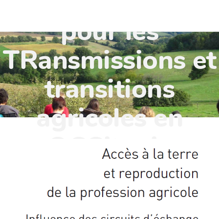
TR'OCC - Leviers
pour les
TRansmissions et
transitions
agricoles en
OCCitanie