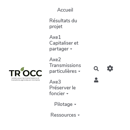
Aller au contenu principal
Accueil
Résultats du
projet
Axe1
Capitaliser et
partager
Axe2
Transmissions
Rechercher
particulières
Axe3
Préserver le
foncier
Pilotage
Ressources